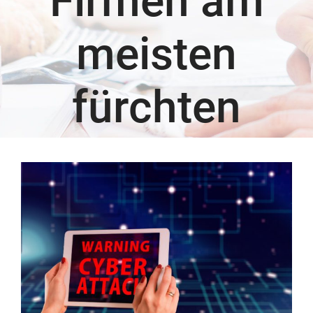
Firmen am
meisten
fürchten
Zeige
grösseres
Bild