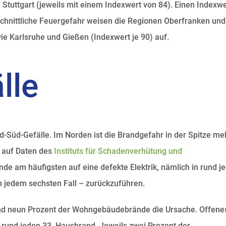
 Stuttgart (jeweils mit einem Indexwert von 84). Einen Indexwe
schnittliche Feuergefahr weisen die Regionen Oberfranken und
ie Karlsruhe und Gießen (Indexwert je 90) auf.
lle
ord-Süd-Gefälle. Im Norden ist die Brandgefahr in der Spitze me
s auf Daten des
Instituts für Schadenverhütung und
ände am häufigsten auf eine defekte Elektrik, nämlich in rund 
in jedem sechsten Fall – zurückzuführen.
rund neun Prozent der Wohngebäudebrände die Ursache. Offene
 rund jeden 33. Hausbrand. Jeweils zwei Prozent der