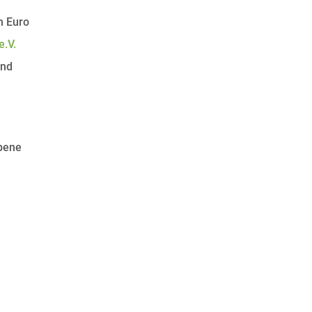
n Euro
.V.
ind
Ebene