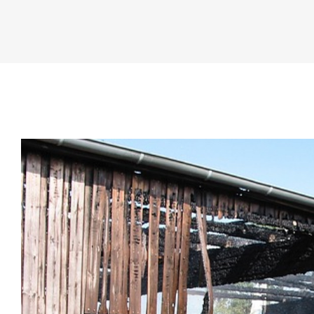
Zeige
grösseres
Bild