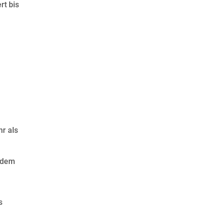
rt bis
hr als
jedem
s