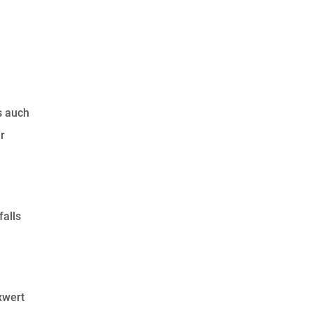
s auch
r
alls
xwert