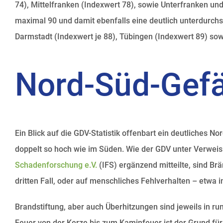
74), Mittelfranken (Indexwert 78), sowie Unterfranken und
maximal 90 und damit ebenfalls eine deutlich unterdurch
Darmstadt (Indexwert je 88), Tübingen (Indexwert 89) sow
Nord-Süd-Gefä
Ein Blick auf die GDV-Statistik offenbart ein deutliches N
doppelt so hoch wie im Süden. Wie der GDV unter Verwei
Schadenforschung e.V.
(IFS) ergänzend mitteilte, sind Br
dritten Fall, oder auf menschliches Fehlverhalten – etwa 
Brandstiftung, aber auch Überhitzungen sind jeweils in 
Feuer von der Kerze bis zum Kaminfeuer ist der Grund für