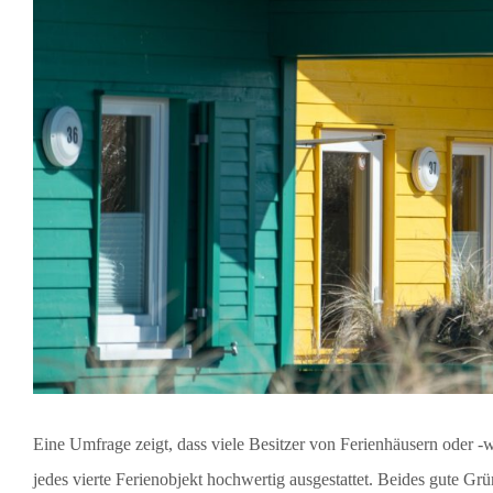
Eine Umfrage zeigt, dass viele Besitzer von Ferienhäusern oder 
jedes vierte Ferienobjekt hochwertig ausgestattet. Beides gute Gr