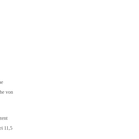
ne
che von
zent
ei 11,5