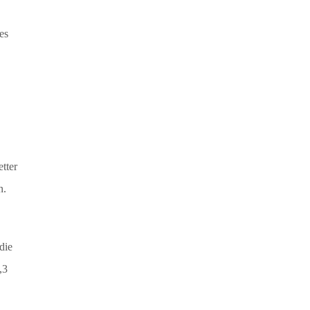
es
tter
n.
die
,3