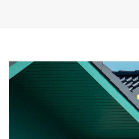
Zeige
grösseres
Bild